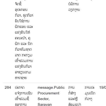
ຈັດຊື້
ບໍລິການ
ອຸປະກອນ
ວຽກງານ
ກິລາ, ຊຸດກິລາ
ຮັບໃຊ້ການ
ຝຶກແອບ ແລະ
ແຂ່ງຂັນໃຫ້
ຄະນະນຳ, ຄູ
ຝຶກ ແລະ ນັກ
ກິລາທີມຊາດ
ລາດ ກະກຽມ
ເຂົ້າຮ່ວມການ
ແຂ່ງຂັນກິລາ
ອາຊຽນເກມ
ຫາດຊາຍ
284
ປະກາດ
message.Public
ການ
ການປະ
19/
ແຈ້ງການເຊີນ
Procurement
ກໍ່ສ້າງ
ມູນເປີດ
ເຂົ້າຮ່ວມຊື້
Sector,
ແລະ/ຫຼື
ກ້ວາງ
ຊອງການ
Saravan
ສ້ອມແປງ