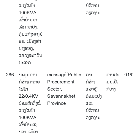
ແປງໄຟຟ້າ
ບໍລິການ
100KVA
ວຽກງານ
ເຂົ້າບ້ານນາ
ເພັກ-ນາບົງ,
ຄຸ້ມແກ້ງສະກູນ້
ອຍ, ເມືອງທ່າ
ປາງທອງ,
ແຂວງສະຫວັນ
ນະເຂດ.
286
ປະມູນການ
message.ັPublic
ການ
ການປະ
01/
ກໍ່ສ້າງຕາຂ່າຍ
Procurement
ກໍ່ສ້າງ
ມູນເປີດ
ໄຟຟ້າ
Sector,
ແລະ/ຫຼື
ກ້ວາງ
22/0.4KV
Savannakhet
ສ້ອມແປງ
ພ້ອມຕິດຕັ້ງໝໍ້
Province
ແລະ
ແປງໄຟຟ້າ
ບໍລິການ
100KVA
ວຽກງານ
ເຂົ້າບ້ານເຊ
ປອງ, ເມືອງ