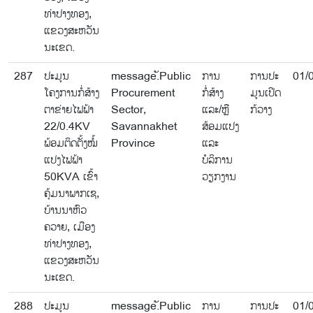
ທ່າປາງທອງ,
ແຂວງສະຫວັນ
ນະເຂດ.
287
ປະມູນ
message.ັPublic
ການ
ການປະ
01/
ໂຄງການກໍ່ສ້າງ
Procurement
ກໍ່ສ້າງ
ມູນເປີດ
ຕາຂ່າຍໄຟຟ້າ
Sector,
ແລະ/ຫຼື
ກ້ວາງ
22/0.4KV
Savannakhet
ສ້ອມແປງ
ພ້ອມຕິດຕັ້ງໝໍ້
Province
ແລະ
ແປງໄຟຟ້າ
ບໍລິການ
50KVA ເຂົ້າ
ວຽກງານ
ຄຸ້ມນາພາກເຊ,
ບ້ານນາຫົວ
ຄວາຍ, ເມືອງ
ທ່າປາງທອງ,
ແຂວງສະຫວັນ
ນະເຂດ.
288
ປະມູນ
message.ັPublic
ການ
ການປະ
01/