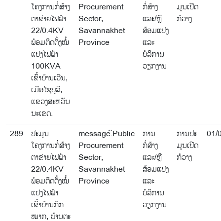
ໂຄງການກໍ່ສ້າງ
Procurement
ກໍ່ສ້າງ
ມູນເປີດ
ຕາຂ່າຍໄຟຟ້າ
Sector,
ແລະ/ຫຼື
ກ້ວາງ
22/0.4KV
Savannakhet
ສ້ອມແປງ
ພ້ອມຕິດຕັ້ງໝໍ້
Province
ແລະ
ແປງໄຟຟ້າ
ບໍລິການ
100KVA
ວຽກງານ
ເຂົ້າບ້ານເວີນ,
ເມືອໄຊບູລີ,
ແຂວງສະຫວັນ
ນະເຂດ.
289
ປະມູນ
message.ັPublic
ການ
ການປະ
01/
ໂຄງການກໍ່ສ້າງ
Procurement
ກໍ່ສ້າງ
ມູນເປີດ
ຕາຂ່າຍໄຟຟ້າ
Sector,
ແລະ/ຫຼື
ກ້ວາງ
22/0.4KV
Savannakhet
ສ້ອມແປງ
ພ້ອມຕິດຕັ້ງໝໍ້
Province
ແລະ
ແປງໄຟຟ້າ
ບໍລິການ
ເຂົ້າບ້ານກົກ
ວຽກງານ
ໝາກ, ບ້ານຕະ