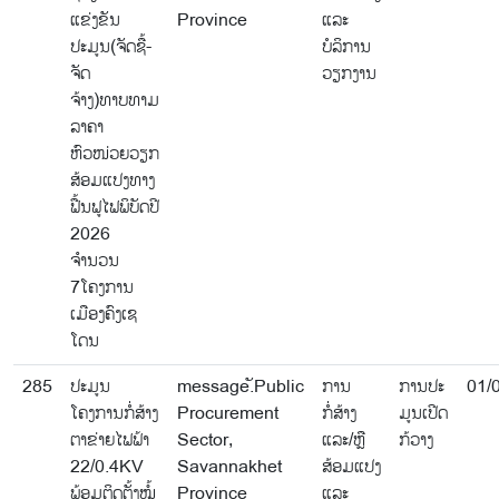
ແຂ່ງຂັນ
Province
ແລະ
ປະມູນ(ຈັດຊື້-
ບໍລິການ
ຈັດ
ວຽກງານ
ຈ້າງ)ທາບທາມ
ລາຄາ
ຫົວໜ່ວຍວຽກ
ສ້ອມແປງທາງ
ຟື້ນຟູໄຟພິບັດປີ
2026
ຈຳນວນ
7ໂຄງການ
ເມືອງຄົງເຊ
ໂດນ
285
ປະມູນ
message.ັPublic
ການ
ການປະ
01/
ໂຄງການກໍ່ສ້າງ
Procurement
ກໍ່ສ້າງ
ມູນເປີດ
ຕາຂ່າຍໄຟຟ້າ
Sector,
ແລະ/ຫຼື
ກ້ວາງ
22/0.4KV
Savannakhet
ສ້ອມແປງ
ພ້ອມຕິດຕັ້ງໝໍ້
Province
ແລະ