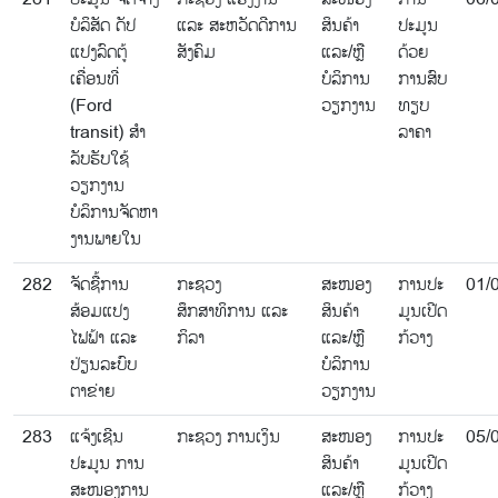
ບໍລິສັດ ດັປ
ແລະ ສະຫວັດດີການ
ສິນຄ້າ
ປະມູນ
ແປງລົດຕູ້
ສັງຄົມ
ແລະ/ຫຼື
ດ້ວຍ
ເຄື່ອນທີ່
ບໍລິການ
ການສົບ
(Ford
ວຽກງານ
ທຽບ
transit) ສໍາ
ລາຄາ
ລັບຮັບໃຊ້
ວຽກງານ
ບໍລິການຈັດຫາ
ງານພາຍໃນ
282
ຈັດຊື້ການ
ກະຊວງ
ສະໜອງ
ການປະ
01/
ສ້ອມແປງ
ສຶກສາທິການ ແລະ
ສິນຄ້າ
ມູນເປີດ
ໄຟຟ້າ ແລະ
ກິລາ
ແລະ/ຫຼື
ກ້ວາງ
ປ່ຽນລະບົບ
ບໍລິການ
ຕາຂ່າຍ
ວຽກງານ
283
ແຈ້ງເຊີນ
ກະຊວງ ການເງິນ
ສະໜອງ
ການປະ
05/
ປະມູນ ການ
ສິນຄ້າ
ມູນເປີດ
ສະໜອງການ
ແລະ/ຫຼື
ກ້ວາງ