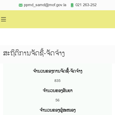
ppmd_samd@mof.gov.la
021 263-252
ສະຖິຕິການຈັດຊື້-ຈັດຈ້າງ
ຈຳນວນຂອງການຈັດຊື້-ຈັດຈ້າງ
835
ຈຳນວນຂອງສັນຍາ
56
ຈຳນວນຂອງຜູ້ສະໜອງ