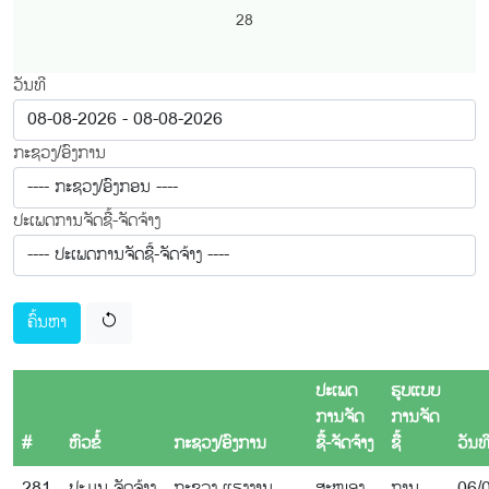
28
ວັນທີ
ກະຊວງ/ອົງການ
ປະເພດການຈັດຊື້-ຈັດຈ້າງ
ຄົ້ນຫາ
ປະເພດ
ຮູບແບບ
ການຈັດ
ການຈັດ
#
ຫົວຂໍ້
ກະຊວງ/ອົງການ
ຊື້-ຈັດຈ້າງ
ຊື້
ວັນທ
281
ປະມູນ ຈັດຈ້າງ
ກະຊວງ ແຮງງານ
ສະໜອງ
ການ
06/