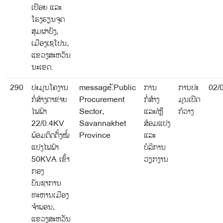
ເປືອຍ ແລະ
ໂຮງຮຽນຈຸດ
ສຸມຜາບັງ,
ເມືອງເຊໂປນ,
ແຂວງສະຫວັນ
ນະເຂດ.
290
ປະມູນໂຄງານ
message.ັPublic
ການ
ການປະ
02/
ກໍ່ສ້າງຕາຂ່າຍ
Procurement
ກໍ່ສ້າງ
ມູນເປີດ
ໄຟຟ້າ
Sector,
ແລະ/ຫຼື
ກ້ວາງ
22/0.4KV
Savannakhet
ສ້ອມແປງ
ພ້ອມຕິດຕັ້ງໝໍ້
Province
ແລະ
ແປງໄຟຟ້າ
ບໍລິການ
50KVA ເຂົ້າ
ວຽກງານ
ກອງ
ບັນຊາການ
ທະຫານເມືອງ
ຈຳພອນ,
ແຂວງສະຫວັນ