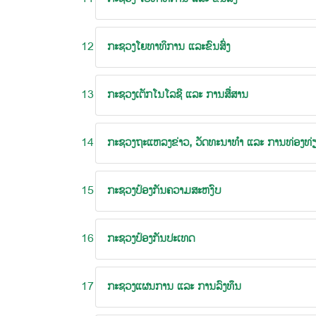
12
ກະຊວງໂຍທາທິການ ແລະຂົນສົ່ງ
13
ກະຊວງເຕັກໂນໂລຊີ ແລະ ການສື່ສານ
14
ກະຊວງຖະແຫລງຂ່າວ, ວັດທະນາທຳ ແລະ ການທ່ອງທ່
15
ກະຊວງປ້ອງກັນຄວາມສະຫງົບ
16
ກະຊວງປ້ອງກັນປະເທດ
17
ກະຊວງແຜນການ ແລະ ການລົງທຶນ