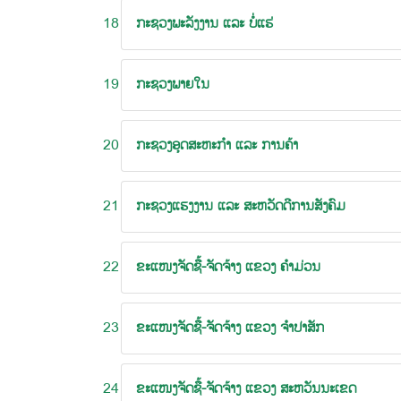
18
ກະຊວງພະລັງງານ ແລະ ບໍ່ແຮ່
19
ກະຊວງພາຍໃນ
20
ກະຊວງອຸດສະຫະກຳ ແລະ ການຄ້າ
21
ກະຊວງແຮງງານ ແລະ ສະຫວັດດີການສັງຄົມ
22
ຂະແໜງຈັດຊື້-ຈັດຈ້າງ ແຂວງ ຄໍາມ່ວນ
23
ຂະແໜງຈັດຊື້-ຈັດຈ້າງ ແຂວງ ຈໍາປາສັກ
24
ຂະແໜງຈັດຊື້-ຈັດຈ້າງ ແຂວງ ສະຫວັນນະເຂດ