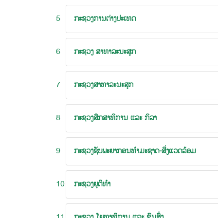
5
ກະຊວງການຕ່າງປະເທດ
6
ກະຊວງ ສາທາລະນະສຸກ
7
ກະຊວງສາທາລະນະສຸກ
8
ກະຊວງສຶກສາທິການ ແລະ ກິລາ
9
ກະຊວງຊັບພະຍາກອນທໍາມະຊາດ-ສີ່ງແວດລ້ອມ
10
ກະຊວງຍຸຕິທຳ
11
ກະຊວງ ໂຍທາທິການ ແລະ ຂົນສົ່ງ