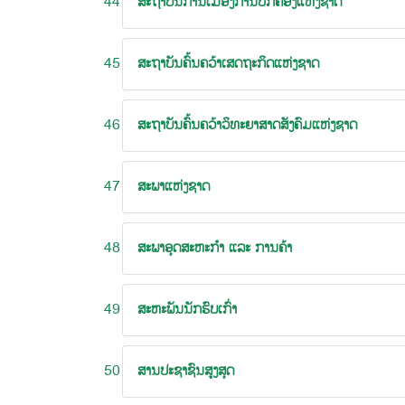
44
ສະຖາບັນການເມືອງການປົກຄອງແຫ່ງຊາດ
45
ສະຖາບັນຄົ້ນຄວ້າເສດຖະກິດແຫ່ງຊາດ
46
ສະຖາບັນຄົ້ນຄວ້າວິທະຍາສາດສັງຄົມແຫ່ງຊາດ
47
ສະພາແຫ່ງຊາດ
48
ສະພາອຸດສະຫະກຳ ແລະ ການຄ້າ
49
ສະຫະພັນນັກຮົບເກົ່າ
50
ສານປະຊາຊົນສູງສຸດ