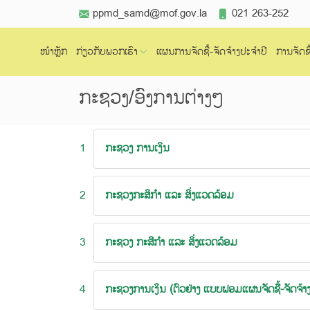
ppmd_samd@mof.gov.la
021 263-252
ໜ້າຫຼັກ
ກ່ຽວກັບພວກເຮົາ
ແຜນການຈັດຊື້-ຈັດຈ້າງປະຈຳປີ
ການຈັດຊື
ກະຊວງ/ອົງການຕ່າງໆ
1
ກະຊວງ ການເງິນ
2
ກະຊວງກະສິກຳ ແລະ ສິ່ງແວດລ້ອມ
3
ກະຊວງ ກະສີກໍາ ແລະ ສິ່ງແວດລ້ອມ
4
ກະຊວງການເງິນ (ຕົວຢ່າງ ແບບຟອມແຜນຈັດຊື້-ຈັດຈ້າງ