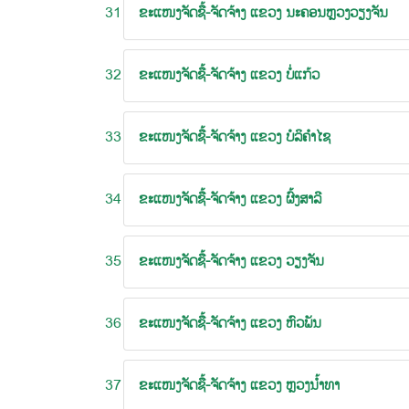
31
ຂະແໜງຈັດຊື້-ຈັດຈ້າງ ແຂວງ ນະຄອນຫຼວງວຽງຈັນ
32
ຂະແໜງຈັດຊື້-ຈັດຈ້າງ ແຂວງ ບໍ່ແກ້ວ
33
ຂະແໜງຈັດຊື້-ຈັດຈ້າງ ແຂວງ ບໍລິຄໍາໄຊ
34
ຂະແໜງຈັດຊື້-ຈັດຈ້າງ ແຂວງ ຜົ້ງສາລີ
35
ຂະແໜງຈັດຊື້-ຈັດຈ້າງ ແຂວງ ວຽງຈັນ
36
ຂະແໜງຈັດຊື້-ຈັດຈ້າງ ແຂວງ ຫົວພັນ
37
ຂະແໜງຈັດຊື້-ຈັດຈ້າງ ແຂວງ ຫຼວງນໍ້າທາ