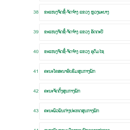
38
ຂະແໜງຈັດຊື້-ຈັດຈ້າງ ແຂວງ ຫຼວງພະບາງ
39
ຂະແໜງຈັດຊື້-ຈັດຈ້າງ ແຂວງ ອັດຕະປຶ
40
ຂະແໜງຈັດຊື້-ຈັດຈ້າງ ແຂວງ ອຸດົມໄຊ
41
ຄະນະໂຄສະນາອົບຮົມສູນກາງພັກ
42
ຄະນະຈັດຕັ້ງສູນກາງພັກ
43
ຄະນະພົວພັນຕ່າງປະເທດສູນກາງພັກ