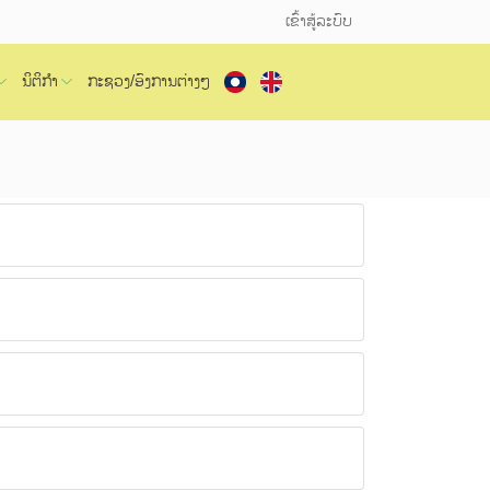
ເຂົ້າສູ້ລະບົບ
ນິຕິກຳ
ກະຊວງ/ອົງການຕ່າງໆ