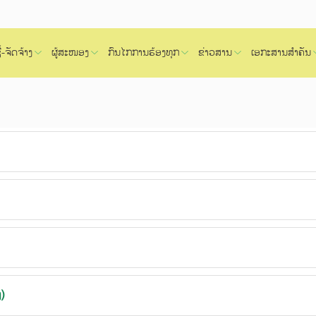
້-ຈັດຈ້າງ
ຜູ້ສະໜອງ
ກົນໄກການຮ້ອງທຸກ
ຂ່າວສານ
ເອກະສານສຳຄັນ
)