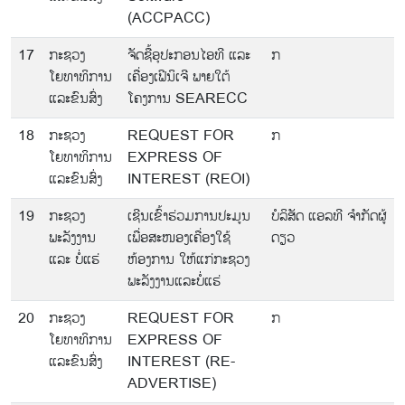
(ACCPACC)
17
ກະຊວງ
ຈັດຊື້ອຸປະກອນໄອທີ ແລະ
ກ
ໂຍທາທິການ
ເຄື່ອງເຟີນິເຈີ ພາຍໃຕ້
ແລະຂົນສົ່ງ
ໂຄງການ SEARECC
18
ກະຊວງ
REQUEST FOR
ກ
ໂຍທາທິການ
EXPRESS OF
ແລະຂົນສົ່ງ
INTEREST (REOI)
19
ກະຊວງ
ເຊີນເຂົ້າຮ່ວມການປະມູນ
ບໍລິສັດ ແອລທີ ຈຳກັດຜູ້
ພະລັງງານ
ເພື່ອສະໜອງເຄື່ອງໃຊ້
ດຽວ
ແລະ ບໍ່ແຮ່
ຫ້ອງການ ໃຫ້ແກ່ກະຊວງ
ພະລັງງານແລະບໍ່ແຮ່
20
ກະຊວງ
REQUEST FOR
ກ
ໂຍທາທິການ
EXPRESS OF
ແລະຂົນສົ່ງ
INTEREST (RE-
ADVERTISE)