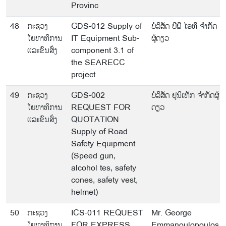
Provinc
48
ກະຊວງ
GDS-012 Supply of
ບໍລິສັດ ບີພີ ໄອທີ ຈຳກັດ
ໂຍທາທິການ
IT Equipment Sub-
ຜູ້ດຽວ
ແລະຂົນສົ່ງ
component 3.1 of
the SEARECC
project
49
ກະຊວງ
GDS-002
ບໍລິສັດ ຢູນິເທັກ ຈຳກັດຜູ້
ໂຍທາທິການ
REQUEST FOR
ດຽວ
ແລະຂົນສົ່ງ
QUOTATION
Supply of Road
Safety Equipment
(Speed gun,
alcohol tes, safety
cones, safety vest,
helmet)
50
ກະຊວງ
ICS-011 REQUEST
Mr. George
ໂຍທາທິການ
FOR EXPRESS
Emmanoulopoulos