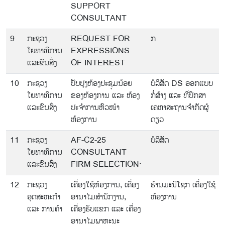
SUPPORT
CONSULTANT
9
ກະຊວງ
REQUEST FOR
ກ
ໂຍທາທິການ
EXPRESSIONS
ແລະຂົນສົ່ງ
OF INTEREST
10
ກະຊວງ
ປັບປຸງຫ້ອງປະຊຸມນ້ອຍ
ບໍລິສັດ DS ອອກແບບ
ໂຍທາທິການ
ຂອງຫ້ອງການ ແລະ ຫ້ອງ
ກໍ່ສ້າງ ແລະ ທີ່ປຶກສາ
ແລະຂົນສົ່ງ
ປະຈໍາການຫົວໜ້າ
ເຄຫາສະຖານຈໍາກັດຜູ້
ຫ້ອງການ
ດຽວ
11
ກະຊວງ
AF-C2-25
ບໍລິສັດ
ໂຍທາທິການ
CONSULTANT
ແລະຂົນສົ່ງ
FIRM SELECTION·
12
ກະຊວງ
ເຄື່ອງໃຊ້ຫ້ອງການ, ເຄື່ອງ
ຮ້ານມະນີໂຊກ ເຄື່ອງໃຊ້
ອຸດສະຫະກຳ
ອານາໄມສຳນັກງານ,
ຫ້ອງການ
ແລະ ການຄ້າ
ເຄື່ອງຮັບແຂກ ແລະ ເຄື່ອງ
ອານາໄມພາຫະນະ