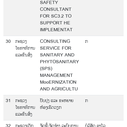
SAFETY
CONSULTANT
FOR SC3.2 TO
SUPPORT HE
IMPLEMENTAT
30
ກະຊວງ
CONSULTING
ກ
ໂຍທາທິການ
SERVICE FOR
ແລະຂົນສົ່ງ
SANITARY AND
PHYTOSANITARY
(SPS)
MANAGEMENT
MooERNIZATION
AND AGRICULTU
31
ກະຊວງ
ປັບປຸງ ແລະ ຂະຫຍາຍ
ກ
ໂຍທາທິການ
ຫ້ອງເຮັດວຽກ
ແລະຂົນສົ່ງ
32
ກະຊວງເຕັກ
ຈັດຊື້-ຈັດຈ້າງ ລະບົບການ
ບໍລິສັດ ອາໂລ