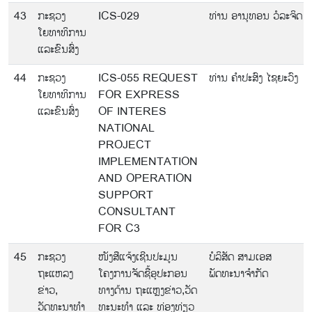
43
ກະຊວງ
ICS-029
ທ່ານ ອານຸທອນ ວໍລະຈິດ
ໂຍທາທິການ
ແລະຂົນສົ່ງ
44
ກະຊວງ
ICS-055 REQUEST
ທ່ານ ຄຳປະສົງ ໄຊຍະວົງ
ໂຍທາທິການ
FOR EXPRESS
ແລະຂົນສົ່ງ
OF INTERES
NATIONAL
PROJECT
IMPLEMENTATION
AND OPERATION
SUPPORT
CONSULTANT
FOR C3
45
ກະຊວງ
ໜັງສືແຈ້ງເຊີນປະມູນ
ບໍລິສັດ ສາມເອສ
ຖະແຫລງ
ໂຄງການຈັດຊື້ອຸປະກອນ
ພັດທະນາຈໍາກັດ
ຂ່າວ,
ທາງດ້ານ ຖະແຫຼງຂ່າວ,ວັດ
ວັດທະນາທຳ
ທະນະທໍາ ແລະ ທ່ອງທ່ຽວ