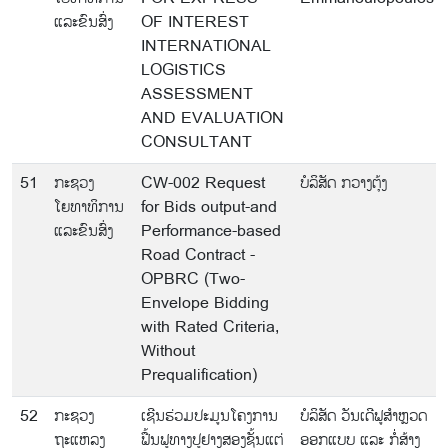
ແລະຂົນສົ່ງ
OF INTEREST
INTERNATIONAL
LOGISTICS
ASSESSMENT
AND EVALUATION
CONSULTANT
51
ກະຊວງ
CW-002 Request
ບໍລິສັດ ກວາງຕຸ້ງ
ໂຍທາທິການ
for Bids output-and
ແລະຂົນສົ່ງ
Performance-based
Road Contract -
OPBRC (Two-
Envelope Bidding
with Rated Criteria,
Without
Prequalification)
52
ກະຊວງ
ເຊີນຮ່ວມປະມູນໂຄງການ
ບໍລິສັດ ວັນເດີຟູສຳຫຼວດ
ຖະແຫລງ
ຟື້ນຟູທາງປູຢາງສອງຊັ້ນແຕ່
ອອກແບບ ແລະ ກໍ່ສ້າງ