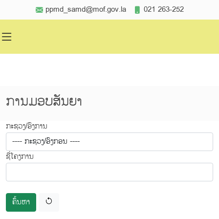
ppmd_samd@mof.gov.la
021 263-252
ການມອບສັນຍາ
ກະຊວງ/ອົງການ
ຊື່ໂຄງການ
ຄົ້ນຫາ