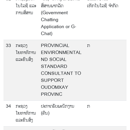
ໂນໂລຊີ ແລະ
ສື່ສານພາກລັດ
ເທັກໂນໂລຊີ ຈຳກັດ
ການສື່ສານ
(Government
Chatting
Application or G-
Chat)
33
ກະຊວງ
PROVINCIAL
ກ
ໂຍທາທິການ
ENVIRONMENTAL
ແລະຂົນສົ່ງ
ND SOCIAL
STANDARD
CONSULTANT TO
SUPPORT
OUDOMXAY
PROVINC
34
ກະຊວງ
ປະກາດຮັບພະນັກງານ
ກ
ໂຍທາທິການ
(ຄືນ)
ແລະຂົນສົ່ງ