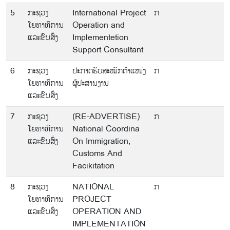
5
ກະຊວງ
International Project
ກ
ໂຍທາທິການ
Operation and
ແລະຂົນສົ່ງ
Implementetion
Support Consultant
6
ກະຊວງ
ປະກາດຮັບສະໝັກຕຳແໜ່ງ
ກ
ໂຍທາທິການ
ຜູ້ປະສານງານ
ແລະຂົນສົ່ງ
7
ກະຊວງ
(RE-ADVERTISE)
ກ
ໂຍທາທິການ
National Coordina
ແລະຂົນສົ່ງ
On Immigration,
Customs And
Facikitation
8
ກະຊວງ
NATIONAL
ກ
ໂຍທາທິການ
PROJECT
ແລະຂົນສົ່ງ
OPERATION AND
IMPLEMENTATION