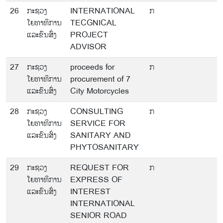
26
ກະຊວງ
INTERNATIONAL
ກ
ໂຍທາທິການ
TECGNICAL
ແລະຂົນສົ່ງ
PROJECT
ADVISOR
27
ກະຊວງ
proceeds for
ກ
ໂຍທາທິການ
procurement of 7
ແລະຂົນສົ່ງ
City Motorcycles
28
ກະຊວງ
CONSULTING
ກ
ໂຍທາທິການ
SERVICE FOR
ແລະຂົນສົ່ງ
SANITARY AND
PHYTOSANITARY
29
ກະຊວງ
REQUEST FOR
ກ
ໂຍທາທິການ
EXPRESS OF
ແລະຂົນສົ່ງ
INTEREST
INTERNATIONAL
SENIOR ROAD