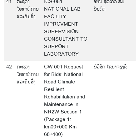
41
ກະຊວງ
ICS-051
ທ່ານ ສຸລິເດດ ສົມ
ໂຍທາທິການ
NATIONAL LAB
ບັນດິດ
ແລະຂົນສົ່ງ
FACILITY
IMPROVMENT
SUPERVISION
CONSULTANT TO
SUPPORT
LABORATORY
42
ກະຊວງ
CW-001 Request
ບໍລິສັດ ໄຊນາຈຽງຊີ
ໂຍທາທິການ
for Bids: National
ແລະຂົນສົ່ງ
Road Climate
Resilient
Rehabilitation and
Maintenance in
NR2W Section 1
(Package 1:
km00+000-Km
68+400)