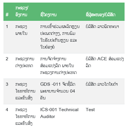
ກະຊວງ/
#
ອົງການ
ຊື່ໂຄງການ
ຊື່ຜູ້ສະໜອງ/ບໍລິສັດ
1
ກະຊວງ
ການເຂົ້າຮ່ວມຜະລິດຫຼຽນ
ບໍລິສັດ ລາວພັດທະນາ
ພາຍໃນ
ປະເພດຕ່າງໆ, ການພິມ
ໃບຮັບປະກັນຫຼຽນ ແລະ
ໃບຍ້ອງຍໍ
2
ກະຊວງການ
ການຈັດຈ້າງການ
ບໍລິສັດ ACE ສ້ອມແປງ
ຕ່າງປະເທດ
ສ້ອມແປງລົດ ພາຍໃນ
ລົດ
ກະຊວງການຕ່າງປະເທດ
3
ກະຊວງ
GDS -011 ຈັດຊື້ລົດ
ບໍລິສັດ ລາວໂຕໂຍຕ້າ
ໂຍທາທິການ
ພະຍາບານຈຳນວນ 04
ແລະຂົນສົ່ງ
ຄັນ
4
ກະຊວງ
ICS-001 Technical
Test
ໂຍທາທິການ
Auditor
ແລະຂົນສົ່ງ