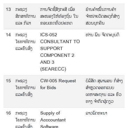
13
ກະຊວງ
ການຈັດຊື້ສັງກະສີ ເພື່ອ
ຮ້ານຄຳໝັັ້ນການຄ້າ
ສຶກສາທິການ
ສະໜອງໃຫ້ທ້ອງຖິ່ນ ໃນ
ຈຳໜ່າຍວັດສະດຸກໍ່ສ້າງ
ແລະ ກິລາ
ຂອບເຂດທົ່ວປະເທດ
ສ່ວນບຸກຄົນ
14
ກະຊວງ
ICS-052
ທ່ານ ພົນ ຈິດຕະບຸນຕິ
ໂຍທາທິການ
CONSULTANT TO
ແລະຂົນສົ່ງ
SUPPORT
COMPONENT 2
AND 3
(SEARECC)
15
ກະຊວງ
CW-005 Request
ບໍລິສັດ ສຸພາພອນ ກໍ່ສ້າງ
ໂຍທາທິການ
for Bids
ສຳຫຼວດອອກແບບ
ແລະຂົນສົ່ງ
ເຄຫາສະຖານ ແລະ ຂົວ
ທາງ ຈຳກັດຜູ້ດຽວ
16
ກະຊວງ
Supply of
ລາວພັດທະນາ
ໂຍທາທິການ
Acccountant
ແລະຂົນສົ່ງ
Software