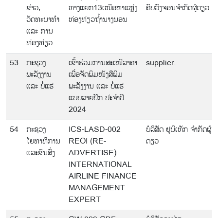
ຂ່າວ,
ທາງແຍກ13ເໜືອຫາແຫຼ່ງ
ຄົບວົງຈອນຈຳກັດຜູ້ດຽວ
ວັດທະນາທຳ
ທ່ອງທ່ຽວຖຳ້ນາງນອນ
ແລະ ການ
ທ່ອງທ່ຽວ
53
ກະຊວງ
ເຂົ້າຮ່ວມການສະເໜີລາຄາ
supplier.
ພະລັງງານ
ເພື່ອຈັດພິມໜັງສືພິມ
ແລະ ບໍ່ແຮ່
ພະລັງງານ ແລະ ບໍ່ແຮ່
ແບບລາຍປັກ ປະຈໍາປີ
2024
54
ກະຊວງ
ICS-LASD-002
ບໍລິສັດ ຢູນິເທັກ ຈຳກັດຜູ້
ໂຍທາທິການ
REOI (RE-
ດຽວ
ແລະຂົນສົ່ງ
ADVERTISE)
INTERNATIONAL
AIRLINE FINANCE
MANAGEMENT
EXPERT