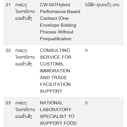
21
ກະຊວງ
CW-007Hybrid
ບໍລິສັດ ຄູນທະວົງ ລາວ
ໂຍທາທິການ
Performance-Based
ແລະຂົນສົ່ງ
Contract (One-
Envelope Bidding
Process Without
Prequalification
22
ກະຊວງ
CONSULTING
ກ
ໂຍທາທິການ
SERVICE FOR
ແລະຂົນສົ່ງ
CUSTOMS,
IMMIGRATION
AND TRADE
FACILITATION
SUPPORT
23
ກະຊວງ
NATIONAL
ກ
ໂຍທາທິການ
LABORATORY
ແລະຂົນສົ່ງ
SPECIALIST TO
SUPPORT FOOD