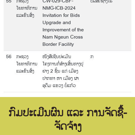
55
ກະຊວງ
CW-029-CBF-
ບໍລິສັດຊາງໄຮ
ໂຍທາທິການ
NMG-ICB-2024
ແລະຂົນສົ່ງ
Invitation for Bids
Upgrade and
Improvement of the
Nam Ngeun Cross
Border Facility
56
ກະຊວງ
ໜັງສືເຊີນປະເມີນ
ກ
ໂຍທາທິການ
ໂຄງການກໍ່ສ້າງເສັ້ນທາງປູ
ແລະຂົນສົ່ງ
ຢາງ 2 ຊັ້ນ ແຕ່ ເມືອງ
ປາກທາ ຫາ ເມືອງ ຜາ
ອຸດົມ ແຂວງ ບໍ່ແກ້ວ
ກົມປະເມີນຜົນ ແລະ ການຈັດຊື້-
ຈັດຈ້າງ