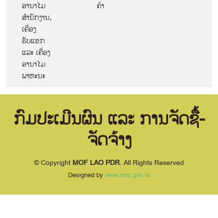
ອານາໄມ
ຄ້າ
ສຳນັກງານ,
ເຄື່ອງ
ຮັບແຂກ
ແລະ ເຄື່ອງ
ອານາໄມ
ພາຫະນະ
ກົມປະເມີນຜົນ ແລະ ການຈັດຊື້-
ຈັດຈ້າງ
© Copyright
MOF LAO PDR
. All Rights Reserved
Designed by
www.mof.gov.la