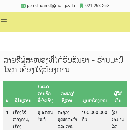
ppmd_samd@mof.gov.la
021 263-252
ລາຍຊື່ຜູ້ສະໜອງທີ່ໄດ້ຮັບສັນຍາ - ຮ້ານມະນີ
ໂຊກ ເຄື່ອງໃຊ້ຫ້ອງການ
ປະເພດ
ການຈັດ
ກະຊວງ/
ຜູ້ໃຫ້
#
ຊື່ໂຄງການ
ຊື້-ຈັດຈ້າງ
ອົງການ
ມູນຄ່າໂຄງການ
ທຶນ
1
ເຄື່ອງໃຊ້
ອຸປະກອນ
ກະຊວງ
100,000,000
ງົບ
ຫ້ອງການ,
ໄອທີ
ອຸດສາຫະກຳ
ກີບ
ປະມານ
ເຄື່ອງ
ແລະ ການ
ລັດ