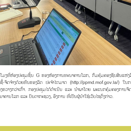
ີ່ຫ້ອງປະຊຸມຊັ້ນ G ຂອງຫ້ອງການທະນາຄານໂລກ, ກົມຄຸ້ມຄອງຊັບສິນແຫ່ງ
ຊື້-ຈັດຈ້າງດ້ວຍທຶນຂອງລັດ ປະຈໍາໄຕມາດ (http://ppmd.mof.gov.la/) ໃນ
າງຂວາງກວ່າເກົ່າ. ກອງປະຊຸມໄດ້ດໍາເນີນ ແລະ ນໍາພາໂດຍ ພະແນກຄຸ້ມຄອງການຈັດ
ຄານໂລກ ແລະ ບັນດາກະຊວງ, ອົງການ ທີ່ເປັນຜູ້ນໍາໃຊ້ເວັບໄຊດັ່ງກ່າວ.