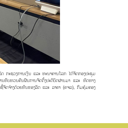
ລັດ ກະຊວງການເງິນ ແລະ ທະນາຄານໂລກ ໄດ້ຈັດກອງປະຊຸມ
ການທົບທວນຄືນຜົນການຈັດຕົ້ງປະຕິບັດຜ່ານມາ ແລະ ທິດທາງ
ຊື້ຈັດຈ້າງດ້ວຍທຶນຂອງລັດ ແລະ ລາຄາ (ຄຈລ), ກົມຄຸ້ມຄອງ