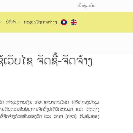
ເຂົ້າສູ້ລະບົບ
ນິຕິກຳ
ກະຊວງ/ອົງການຕ່າງໆ
ວັບໄຊ ຈັດຊື້-ຈັດຈ້າງ
ລັດ ກະຊວງການເງິນ ແລະ ທະນາຄານໂລກ ໄດ້ຈັດກອງປະຊຸມ
ການທົບທວນຄືນຜົນການຈັດຕົ້ງປະຕິບັດຜ່ານມາ ແລະ ທິດທາງ
ຊື້ຈັດຈ້າງດ້ວຍທຶນຂອງລັດ ແລະ ລາຄາ (ຄຈລ), ກົມຄຸ້ມຄອງ