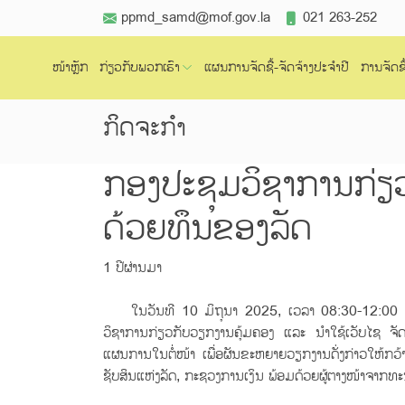
ppmd_samd@mof.gov.la
021 263-252
ໜ້າຫຼັກ
ກ່ຽວກັບພວກເຮົາ
ແຜນການຈັດຊື້-ຈັດຈ້າງປະຈຳປີ
ການຈັດຊື
ກິດຈະກຳ
ກອງປະຊຸມວິຊາການກ່ຽວກ
ດ້ວຍທຶນຂອງລັດ
1 ປີຜ່ານມາ
ໃນວັນທີ 10 ມິຖຸນາ 2025, ເວລາ 08:30-12:00 ໂມງທ
ວິຊາການກ່ຽວກັບວຽກງານຄຸ້ມຄອງ ແລະ ນໍາໃຊ້ເວັບໄຊ ຈັດ
ແຜນການໃນຕໍ່ໜ້າ ເພື່ອຜັນຂະຫຍາຍວຽກງານດັ່ງກ່າວໃຫ້ກວ້
ຊັບສິນແຫ່ງລັດ, ກະຊວງການເງິນ ພ້ອມດ້ວຍຜູ້ຕາງໜ້າຈາກທະນາ