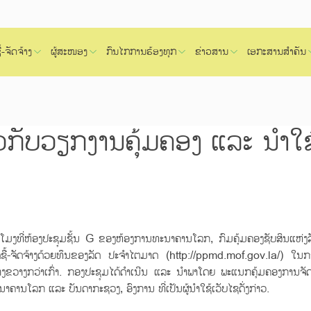
້-ຈັດຈ້າງ
ຜູ້ສະໜອງ
ກົນໄກການຮ້ອງທຸກ
ຂ່າວສານ
ເອກະສານສຳຄັນ
ັບວຽກງານຄຸ້ມຄອງ ແລະ ນໍາໃຊ້ເ
ີ່ຫ້ອງປະຊຸມຊັ້ນ G ຂອງຫ້ອງການທະນາຄານໂລກ, ກົມຄຸ້ມຄອງຊັບສິນແຫ່ງ
ຊື້-ຈັດຈ້າງດ້ວຍທຶນຂອງລັດ ປະຈໍາໄຕມາດ (http://ppmd.mof.gov.la/) ໃນ
າງຂວາງກວ່າເກົ່າ. ກອງປະຊຸມໄດ້ດໍາເນີນ ແລະ ນໍາພາໂດຍ ພະແນກຄຸ້ມຄອງການຈັດ
ຄານໂລກ ແລະ ບັນດາກະຊວງ, ອົງການ ທີ່ເປັນຜູ້ນໍາໃຊ້ເວັບໄຊດັ່ງກ່າວ.