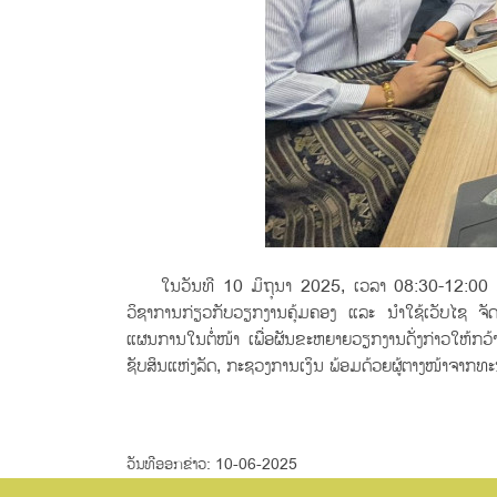
ໃນວັນທີ 10 ມິຖຸນາ 2025, ເວລາ 08:30-12:00 ໂມງທ
ວິຊາການກ່ຽວກັບວຽກງານຄຸ້ມຄອງ ແລະ ນໍາໃຊ້ເວັບໄຊ ຈັດ
ແຜນການໃນຕໍ່ໜ້າ ເພື່ອຜັນຂະຫຍາຍວຽກງານດັ່ງກ່າວໃຫ້ກວ້
ຊັບສິນແຫ່ງລັດ, ກະຊວງການເງິນ ພ້ອມດ້ວຍຜູ້ຕາງໜ້າຈາກທະນາ
ວັນທີອອກຂ່າວ: 10-06-2025