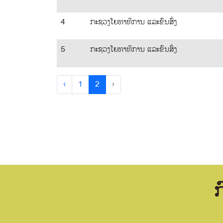
4
ກະຊວງໂຍທາທິການ ແລະຂົນສົ່ງ
5
ກະຊວງໂຍທາທິການ ແລະຂົນສົ່ງ
‹
1
2
›
ກ