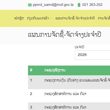
ppmd_samd@mof.gov.la
021 263-252
ໜ້າຫຼັກ
ກ່ຽວກັບພວກເຮົາ
ແຜນການຈັດຊື້-ຈັດຈ້າງປະຈຳປີ
ການຈັດຊື
ແຜນການຈັດຊື້-ຈັດຈ້າງປະຈຳປີ
ປະຈຳປີ
#
ກະຊວງ/ອົງການ
1
ກະຊວງການເງິນ (ຕົວຢ່າງ ແບບຟອມແຜນຈັດຊື້-ຈັ
2
ກະຊວງສຶກສາທິການ ແລະ ກິລາ
3
ກະຊວງສຶກສາທິການ ແລະ ກິລາ