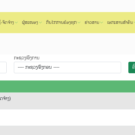
້-ຈັດຈ້າງ
ຜູ້ສະໜອງ
ກົນໄກການຮ້ອງທຸກ
ຂ່າວສານ
ເອກະສານສຳຄັນ
ກະຊວງ/ອົງການ
ຄ
ດຈ້າງ)