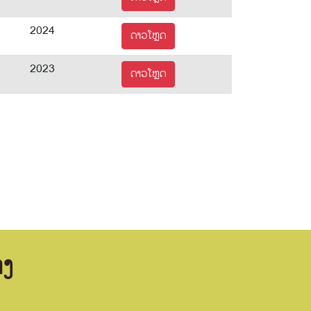
2024
ດາວໂຫຼດ
2023
ດາວໂຫຼດ
າງ