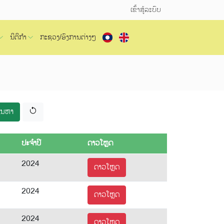
ເຂົ້າສູ້ລະບົບ
ນິຕິກຳ
ກະຊວງ/ອົງການຕ່າງໆ
ົ້ນຫາ
ປະຈຳປີ
ດາວໂຫຼດ
2024
ດາວໂຫຼດ
2024
ດາວໂຫຼດ
2024
ດາວໂຫຼດ