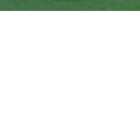
ສະຖິຕິການຈັດຊື້-ຈັດຈ້າງປະຈຳປີ
2026
ຈຳນວນຂອງການຈັດຊື້-ຈັດຈ້າງ
378