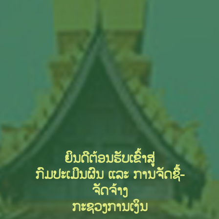
ຍິນດີຕ້ອນຮັບເຂົ້າສູ່
ກົມປະເມີນຜົນ ແລະ ການຈັດຊື້-
ຈັດຈ້າງ
ກະຊວງການເງິນ